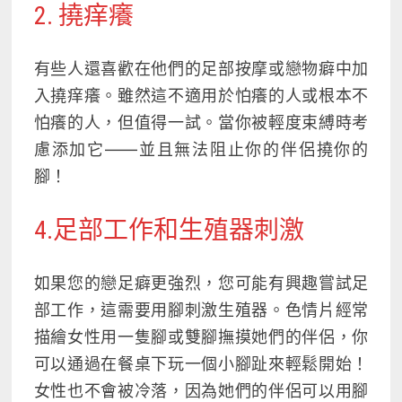
2. 撓痒癢
有些人還喜歡在他們的足部按摩或戀物癖中加
入撓痒癢。雖然這不適用於怕癢的人或根本不
怕癢的人，但值得一試。當你被輕度束縛時考
慮添加它——
並且無法阻止你的伴侶撓你的
腳！
4.足部工作和生殖器刺激
如果您的戀足癖更強烈，您可能有興趣嘗試
足
部工作
，這需要用腳刺激生殖器。色情片經常
描繪女性用一隻腳或雙腳撫摸她們的伴侶，你
可以通過在餐桌下玩一個小腳趾來輕鬆開始！
女性也不會被冷落，因為她們的伴侶可以用腳