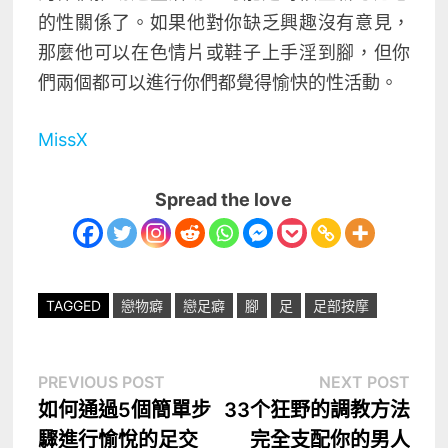
的性關係了。如果他對你缺乏興趣沒有意見，
那麼他可以在色情片或鞋子上手淫到腳，但你
們兩個都可以進行你們都覺得愉快的性活動。
MissX
Spread the love
TAGGED
戀物癖
戀足癖
腳
足
足部按摩
文
Previous
Nex
PREVIOUS POST
NEXT POST
post:
post
如何通過5個簡單步
33个狂野的調教方法
章
驟進行愉悅的足交
完全支配你的男人