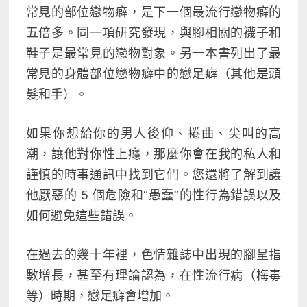
常見的部位戀物癖，是下一個最流行戀物癖的
五倍多
。同一項研究發現，與腳相關的襪子和
鞋子是最常見的戀物對象。另一本書列出了最
常見的身體部位戀物癖中的戀足癖（其他是頭
髮和手）
。
如果你想給你的男人後仰、捲曲、尖叫的高
潮，讓他對你性上癮，那麼你會在我的私人和
謹慎的時事通訊中找到它們。您還將了解到讓
他厭惡的 5 個危險和“愚蠢”的性行為錯誤以及
如何避免這些錯誤。
在過去的幾十年裡，色情雜誌中出現的腳呈指
數增長，甚至有理論認為，在性流行病（梅毒
等）時期，戀足癖會增加
。