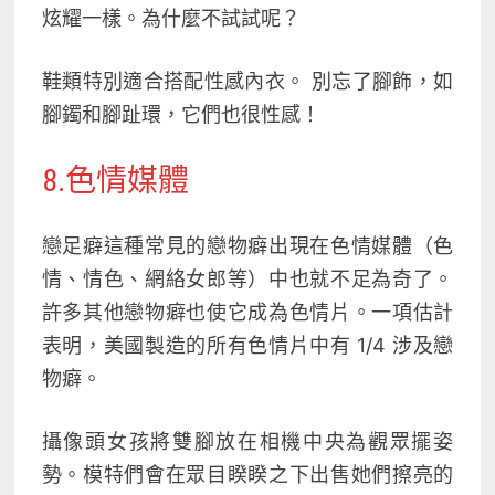
炫耀一樣。為什麼不試試呢？
鞋類特別適合搭配性感內衣。
別忘了腳飾，如
腳鐲和腳趾環，它們也很性感！
8.色情媒體
戀足癖這種常見的戀物癖出現在色情媒體（色
情、情色、網絡女郎等）中也就不足為奇了。
許多其他戀物癖也使它成為色情片。一項估計
表明，美國製造的所有色情片中有 1/4 涉及戀
物癖
。
攝像頭女孩將雙腳放在相機中央為觀眾擺姿
勢。模特們會在眾目睽睽之下出售她們擦亮的