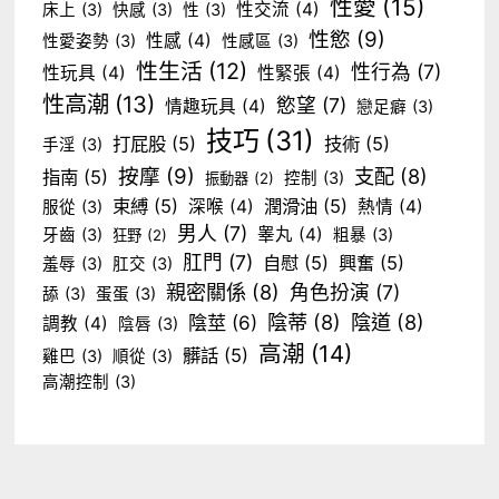
性愛
(15)
性交流
(4)
床上
(3)
快感
(3)
性
(3)
性慾
(9)
性感
(4)
性愛姿勢
(3)
性感區
(3)
性生活
(12)
性行為
(7)
性玩具
(4)
性緊張
(4)
性高潮
(13)
慾望
(7)
情趣玩具
(4)
戀足癖
(3)
技巧
(31)
打屁股
(5)
技術
(5)
手淫
(3)
按摩
(9)
支配
(8)
指南
(5)
控制
(3)
振動器
(2)
束縛
(5)
潤滑油
(5)
深喉
(4)
熱情
(4)
服從
(3)
男人
(7)
睾丸
(4)
牙齒
(3)
粗暴
(3)
狂野
(2)
肛門
(7)
自慰
(5)
興奮
(5)
羞辱
(3)
肛交
(3)
親密關係
(8)
角色扮演
(7)
舔
(3)
蛋蛋
(3)
陰蒂
(8)
陰道
(8)
陰莖
(6)
調教
(4)
陰唇
(3)
高潮
(14)
髒話
(5)
雞巴
(3)
順從
(3)
高潮控制
(3)